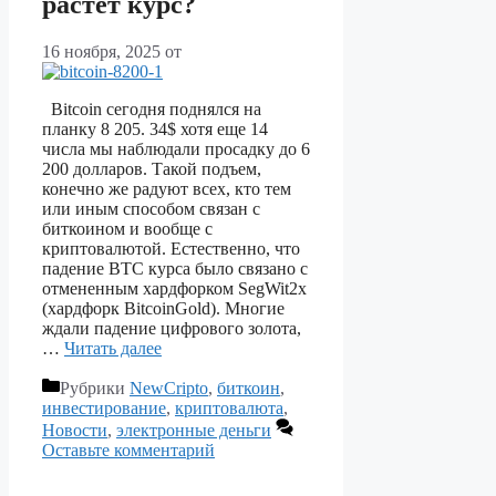
растет курс?
16 ноября, 2025
от
Bitcoin сегодня поднялся на
планку 8 205. 34$ хотя еще 14
числа мы наблюдали просадку до 6
200 долларов. Такой подъем,
конечно же радуют всех, кто тем
или иным способом связан с
биткоином и вообще с
криптовалютой. Естественно, что
падение BTC курса было связано с
отмененным хардфорком SegWit2x
(хардфорк BitcoinGold). Многие
ждали падение цифрового золота,
…
Читать далее
Рубрики
NewCripto
,
биткоин
,
инвестирование
,
криптовалюта
,
Новости
,
электронные деньги
Оставьте комментарий