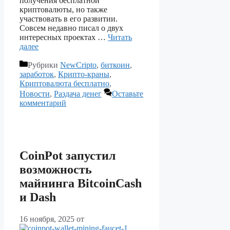
получения бесплатной
криптовалюты, но также
участвовать в его развитии.
Совсем недавно писал о двух
интересных проектах …
Читать
далее
Рубрики
NewCripto
,
биткоин
,
заработок
,
Крипто-краны
,
Криптовалюта бесплатно
,
Новости
,
Раздача денег
Оставьте
комментарий
CoinPot запустил
возможность
майнинга BitcoinCash
и Dash
16 ноября, 2025
от