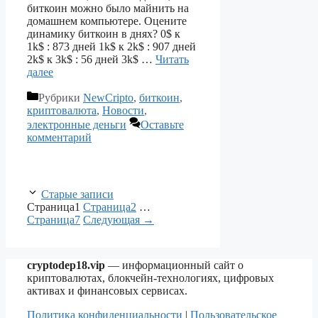
биткоин можно было майнить на
домашнем компьютере. Оцените
динамику биткоин в днях? 0$ к
1k$ : 873 дней 1k$ к 2k$ : 907 дней
2k$ к 3k$ : 56 дней 3k$ …
Читать
далее
Рубрики
NewCripto
,
биткоин
,
криптовалюта
,
Новости
,
электронные деньги
Оставьте
комментарий
Старые записи
Страница
1
Страница
2
…
Страница
7
Следующая
→
cryptodep18.vip
— информационный сайт о
криптовалютах, блокчейн-технологиях, цифровых
активах и финансовых сервисах.
Политика конфиденциальности
|
Пользовательское