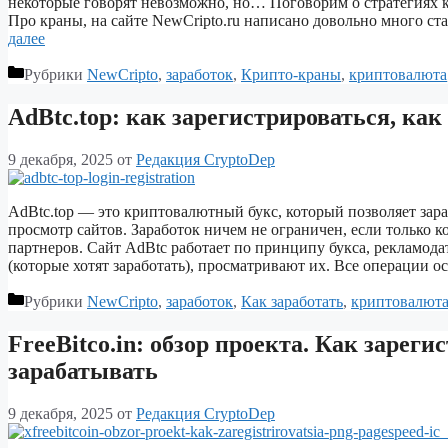
некоторые говорят невозможно, но… Поговорим о стратегиях ка
Про краны, на сайте NewCripto.ru написано довольно много ст
далее
Рубрики
NewCripto
,
заработок
,
Крипто-краны
,
криптовалюта
AdBtc.top: как зарегистрироваться, как
9 декабря, 2025
от
Редакция CryptoDep
AdBtc.top — это криптовалютный букс, который позволяет зара
просмотр сайтов. Заработок ничем не ограничен, если только 
партнеров. Сайт AdBtc работает по принципу букса, рекламода
(которые хотят заработать), просматривают их. Все операции 
Рубрики
NewCripto
,
заработок
,
Как заработать
,
криптовалют
FreeBitco.in: обзор проекта. Как зарег
зарабатывать
9 декабря, 2025
от
Редакция CryptoDep