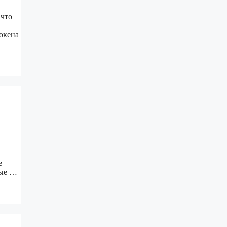
 что
окена
е
ные …