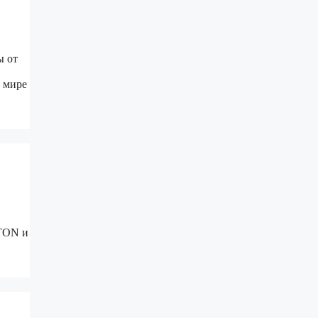
ы от
о мире
 TON и