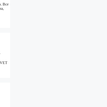
. Все
на,
r
ы VET