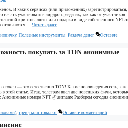
енов. В каких сервисах (или приложениях) зарегистрироваться,
начать участвовать в аирдроп-раздачах, так как от участников
сплатной криптовалюты или подарка в виде собственного NFT-т
вия отличаются …
Читать далее
,
новичку
,
Полезные инструменты
,
Раздача денег
Оставьте
можность покупать за TON анонимные
го токен — это естественно TON! Какие нововведения есть, как
в этой статье. Итак, телеграм ввел две новеньких фичи, которы
ют: Анонимные номера NFT @usrrname Разберем сегодня аноним
словами)
,
тренд криптовалют
Оставьте комментарий
авнение