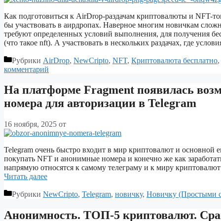
Как подготовиться к AirDrop-раздачам криптовалюты и NFT-ток
бы участвовать в аирдропах. Наверное многим новичкам сложно 
требуют определенных условий выполнения, для получения бе
(что такое nft). А участвовать в нескольких раздачах, где усло
Рубрики
AirDrop
,
NewCripto
,
NFT
,
Криптовалюта бесплатно
комментарий
На платформе Fragment появилась воз
номера для авторизации в Telegram
16 ноября, 2025
от
Telegram очень быстро входит в мир криптовалют и основной е
покупать NFT и анонимные номера и конечно же как заработать 
напрямую относятся к самому телеграму и к миру криптовал
Читать далее
Рубрики
NewCripto
,
Telegram
,
новичку
,
Новичку (Простыми 
Анонимность. ТОП-5 криптовалют. Ср