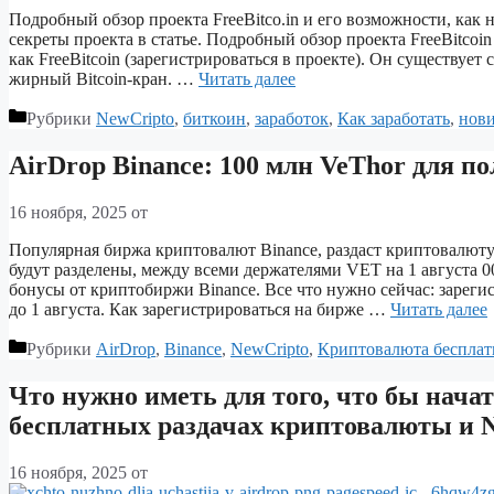
Подробный обзор проекта FreeBitco.in и его возможности, как 
секреты проекта в статье. Подробный обзор проекта FreeBitcoi
как FreeBitcoin (зарегистрироваться в проекте). Он существует
жирный Bitcoin-кран. …
Читать далее
Рубрики
NewCripto
,
биткоин
,
заработок
,
Как заработать
,
нов
AirDrop Binance: 100 млн VeThor для п
16 ноября, 2025
от
Популярная биржа криптовалют Binance, раздаст криптовалюту
будут разделены, между всеми держателями VET на 1 августа 0
бонусы от криптобиржи Binance. Все что нужно сейчас: зареги
до 1 августа. Как зарегистрироваться на бирже …
Читать далее
Рубрики
AirDrop
,
Binance
,
NewCripto
,
Криптовалюта бесплат
Что нужно иметь для того, что бы начат
бесплатных раздачах криптовалюты и 
16 ноября, 2025
от