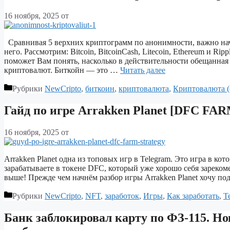
16 ноября, 2025
от
Сравнивая 5 верхних криптограмм по анонимности, важно нача
него. Рассмотрим: Bitcoin, BitcoinCash, Litecoin, Ethereum и Rip
поможет Вам понять, насколько в действительности обещанная
криптовалют. Биткойн — это …
Читать далее
Рубрики
NewCripto
,
биткоин
,
криптовалюта
,
Криптовалюта (
Гайд по игре Arrakken Planet [DFC F
16 ноября, 2025
от
Arrakken Planet одна из топовых игр в Telegram. Это игра в к
зарабатываете в токене DFC, который уже хорошо себя зареко
выше! Прежде чем начнём разбор игры Arrakken Planet хочу по
Рубрики
NewCripto
,
NFT
,
заработок
,
Игры
,
Как заработать
,
Т
Банк заблокировал карту по ФЗ-115. Н