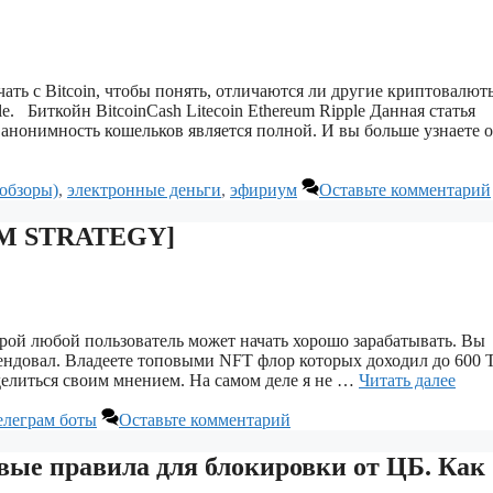
ть с Bitcoin, чтобы понять, отличаются ли другие криптовалют
ple. Биткойн BitcoinCash Litecoin Ethereum Ripple Данная статья
 анонимность кошельков является полной. И вы больше узнаете 
обзоры)
,
электронные деньги
,
эфириум
Оставьте комментарий
ARM STRATEGY]
оторой любой пользователь может начать хорошо зарабатывать. Вы
мендовал. Владеете топовыми NFT флор которых доходил до 600
делиться своим мнением. На самом деле я не …
Читать далее
елеграм боты
Оставьте комментарий
овые правила для блокировки от ЦБ. Как