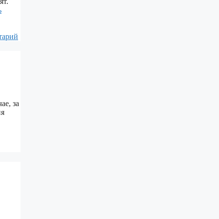
ят.
ь
тарий
ае, за
ия