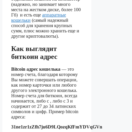
(надежно, но занимает много
места на жестком диске, более 100
Гб) и есть еще
аппаратные
кошельки
(самый надежный
способ для хранения крупных
сумм, плюс можно хранить еще и
другие криптовалюты).
Как выглядит
биткоин адрес
Bitcoin адрес кошелька
— это
номер счета, благодаря которому
Вы можете совершать операции,
как номер карточки или любого
другого электронного кошелька.
Номер счета для биткоин, всегда
начинается, либо с , либо с 3 и
содержит от 27 до 34 латинских
символов и цифр. Пример bitcoin
адреса:
31ne1zr1zZfh7ju6D9LQozqKfFmYDVqGVn