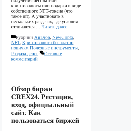
получения бесплатной
криптовалюты или подарка в виде
собственного NFT-токена (что
такое nft). А участвовать в
нескольких раздачах, где условия
отличаются …
Читать далее
Рубрики
AirDrop
,
NewCripto
,
NFT
,
Криптовалюта бесплатно
,
новичку
,
Полезные инструменты
,
Раздача денег
Оставьте
комментарий
Обзор биржи
CREX24. Рестация,
вход, официальный
сайт. Как
пользоваться биржей