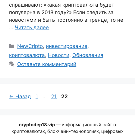
спрашивают: «какая криптовалюта будет
популярна в 2018 году?» Если следить за
новостями и быть постоянно в тренде, то не
…
Читать далее
Рубрики
NewCripto
,
инвестирование
,
криптовалюта
,
Новости
,
Обновления
Оставьте комментарий
Страница
Страница
Страница
←
Назад
1
…
21
22
cryptodep18.vip
— информационный сайт о
криптовалютах, блокчейн-технологиях, цифровых