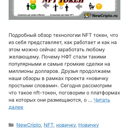
Подробный обзор технологии NFT токен, что
из себя представляет, как работает и как на
этом можно сейчас заработать любому
желающему. Почему НФТ стали такими
популярными и самые громкие сделки на
миллионы долларов. Друзья продолжаем
наши обзоры в рамках проекта «новичку
простыми словами«. Сегодня рассмотрим
что такое nft-токен, поговорим о платформах
на которых они размещаются, о …
Читать
далее
Рубрики
NewCripto
,
NFT
,
новичку
,
Новичку