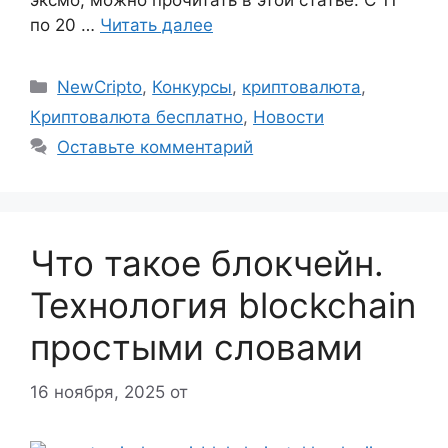
эксмо, можно прочитать в этой статье. С 11
по 20 …
Читать далее
Рубрики
NewCripto
,
Конкурсы
,
криптовалюта
,
Криптовалюта бесплатно
,
Новости
Оставьте комментарий
Что такое блокчейн.
Технология blockchain
простыми словами
16 ноября, 2025
от